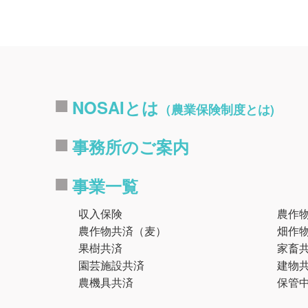
NOSAIとは
（農業保険制度とは)
事務所のご案内
事業一覧
収入保険
農作
農作物共済（麦）
畑作
果樹共済
家畜
園芸施設共済
建物
農機具共済
保管