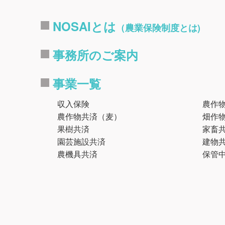
NOSAIとは
（農業保険制度とは)
事務所のご案内
事業一覧
収入保険
農作
農作物共済（麦）
畑作
果樹共済
家畜
園芸施設共済
建物
農機具共済
保管